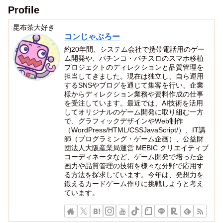
Profile
昆布茶大好き
コンじゃぶろー
約20年間、システム会社で携帯電話用のゲー
ム開発や、パチンコ・パチスロのスマホ移植
プロジェクトのディレクションと品質管理を
担当してきました。現在は独立し、自ら運用
するSNSやブログを通じて集客を行い、企業
様からディレクション業務や資料作成の仕事
を受注しています。最近では、AI技術を活用
してオリジナルのゲーム開発に取り組む一方
で、グラフィックデザインやWeb制作
（WordPress/HTML/CSSJavaScript/）、IT講
師（プログラミング・ゲーム企画）、公益財
団法人大阪産業局運営 MEBIC クリエイティブ
コーディネータなど、ゲーム開発で培った企
画力や品質管理の技術を様々な分野で応用す
る方法を探求しています。今年は、発想力を
鍛えるカードゲーム作りに挑戦しようと考え
ています。