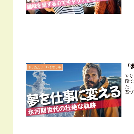
に、
残さ
実行
です
その
ます
「
さしあたり、いま思う事
やり
段で
た。
基づ
て苦
その