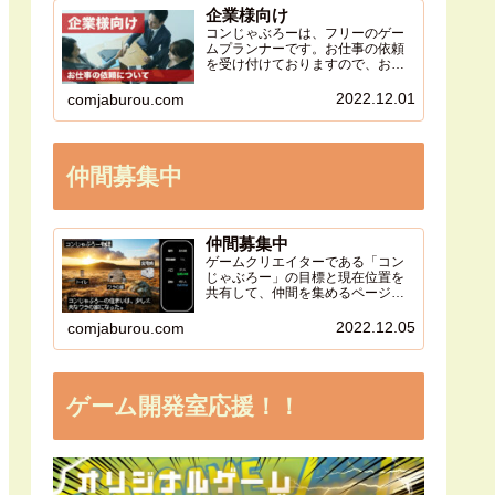
企業様向け
コンじゃぶろーは、フリーのゲー
ムプランナーです。お仕事の依頼
を受け付けておりますので、お気
軽にご相談ください。
2022.12.01
comjaburou.com
仲間募集中
仲間募集中
ゲームクリエイターである「コン
じゃぶろー」の目標と現在位置を
共有して、仲間を集めるページで
す。同じ価値観を持った人が集ま
る事で、より大きなクリエイティ
2022.12.05
comjaburou.com
ブの流れを作り出します。
ゲーム開発室応援！！