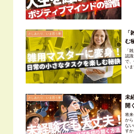
「
さしあたり、いま思う事
む
「雑
認識
で、
いま
を逆
みた
未
さしあたり、いま思う事
開
将来
から
ない
すか