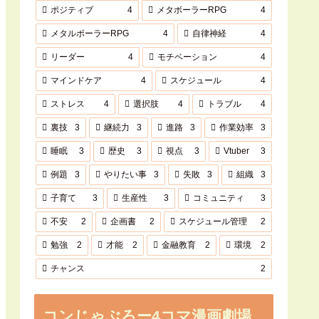
ポジティブ
4
メタボーラーRPG
4
メタルボーラーRPG
4
自律神経
4
リーダー
4
モチベーション
4
マインドケア
4
スケジュール
4
ストレス
4
選択肢
4
トラブル
4
裏技
3
継続力
3
進路
3
作業効率
3
睡眠
3
歴史
3
視点
3
Vtuber
3
例題
3
やりたい事
3
失敗
3
組織
3
子育て
3
生産性
3
コミュニティ
3
不安
2
企画書
2
スケジュール管理
2
勉強
2
才能
2
金融教育
2
環境
2
チャンス
2
コンじゃぶろー4コマ漫画劇場