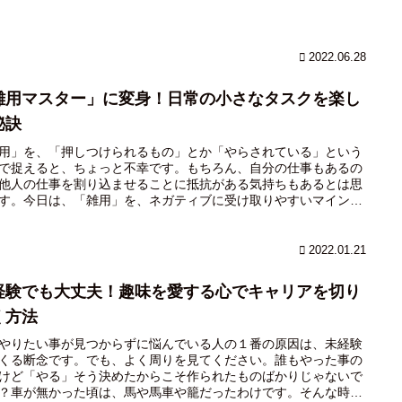
2022.06.28
雑用マスター」に変身！日常の小さなタスクを楽し
秘訣
用」を、「押しつけられるもの」とか「やらされている」という
で捉えると、ちょっと不幸です。もちろん、自分の仕事もあるの
他人の仕事を割り込ませることに抵抗がある気持ちもあるとは思
す。今日は、「雑用」を、ネガティブに受け取りやすいマインド
転させて、ハッピーになれるマインドにしていく方法をまとめて
いと思います。
2022.01.21
経験でも大丈夫！趣味を愛する心でキャリアを切り
く方法
やりたい事が見つからずに悩んでいる人の１番の原因は、未経験
くる断念です。でも、よく周りを見てください。誰もやった事の
けど「やる」そう決めたからこそ作られたものばかりじゃないで
？車が無かった頃は、馬や馬車や籠だったわけです。そんな時代