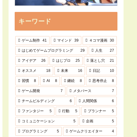
キーワード
ゲーム制作
41
マインド
39
４コマ漫画
30
はじめてゲームプログラミング
29
人生
27
アイデア
26
はじプロ
25
落とし穴
21
オススメ
18
未来
16
日記
10
習慣
8
AI
8
継続
8
思考停止
8
ゲーム開発
7
メタバース
7
チームビルディング
6
人間関係
6
ファンタジー
5
行動
5
プランナー
5
コミュニケーション
5
企画
5
プログラミング
5
ゲームクリエイター
4