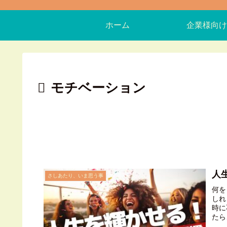
ホーム
企業様向け
モチベーション
人
さしあたり、いま思う事
何を
しれ
時に
たら