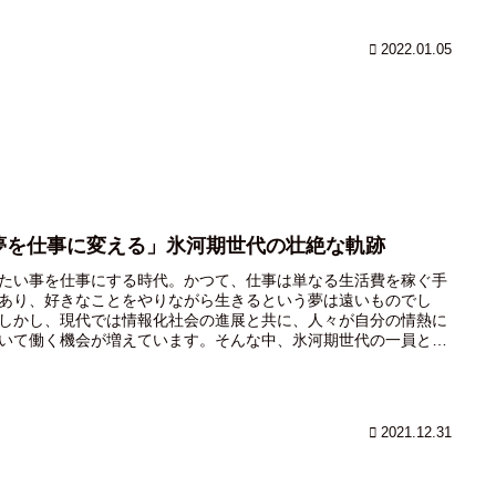
「車作ったことないから」みたいな事言っていたら、時代に取り
れてしまいますよね？どんな事であっても、初心者でも頑張って
したご先祖様がいたからこそ、今便利な暮らしになっているわけ
2022.01.05
。今日は、どうしても最初の一歩が歩めないという人に向けて、
考え方ちょっと勿体無かったかも！と思えるマインドをご紹介し
。
夢を仕事に変える」氷河期世代の壮絶な軌跡
たい事を仕事にする時代。かつて、仕事は単なる生活費を稼ぐ手
あり、好きなことをやりながら生きるという夢は遠いものでし
しかし、現代では情報化社会の進展と共に、人々が自分の情熱に
いて働く機会が増えています。そんな中、氷河期世代の一員とし
労を重ねながらも、20年間やりたいことを仕事にしてきた僕が、
道のりで得た「理想と現実」について語ります。
2021.12.31