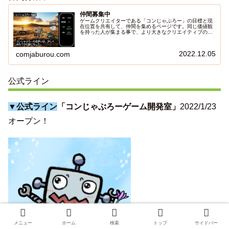
仲間募集中
ゲームクリエイターである「コンじゃぶろー」の目標と現
在位置を共有して、仲間を集めるページです。同じ価値観
を持った人が集まる事で、より大きなクリエイティブの流
れを作り出します。
2022.12.05
comjaburou.com
公式ライン
▼公式ライン
「コンじゃぶろーゲーム開発室」
2022/1/23
オープン！
メニュー
ホーム
検索
トップ
サイドバー