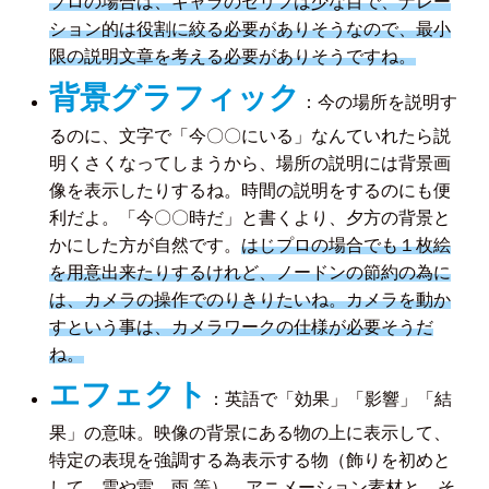
プロの場合は、キャラのセリフは少な目で、ナレー
ション的は役割に絞る必要がありそうなので、最小
限の説明文章を考える必要がありそうですね。
背景グラフィック
：今の場所を説明す
るのに、文字で「今〇〇にいる」なんていれたら説
明くさくなってしまうから、場所の説明には背景画
像を表示したりするね。時間の説明をするのにも便
利だよ。「今〇〇時だ」と書くより、夕方の背景と
かにした方が自然です。
はじプロの場合でも１枚絵
を用意出来たりするけれど、ノードンの節約の為に
は、カメラの操作でのりきりたいね。カメラを動か
すという事は、カメラワークの仕様が必要そうだ
ね。
エフェクト
：英語で「効果」「影響」「結
果」の意味。映像の背景にある物の上に表示して、
特定の表現を強調する為表示する物（飾りを初めと
して、雲や雷、雨 等）。アニメーション素材と、そ