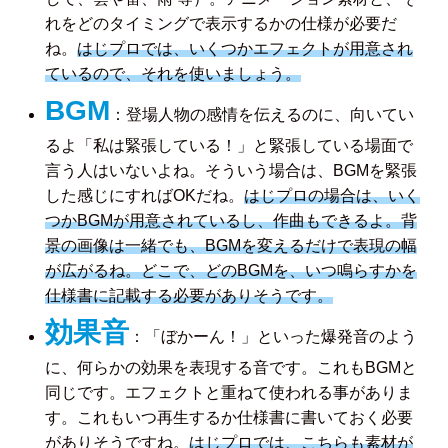
れをどのタイミングで表示するかの仕様が必要だ
ね。
はじプロでは、いくつかエフェクトが用意され
ているので、それを使いましょう。
BGM
：登場人物の感情を伝えるのに、向いてい
るよ「私は緊張している！」と緊張している場面で
言う人はいないよね。そういう場合は、BGMを緊張
した感じにすればOKだね。
はじプロの場合は、いく
つかBGMが用意されているし、作曲もできるよ。背
景の画像は一緒でも、BGMを変えるだけで表現の幅
が広がるね。どこで、どのBGMを、いつ鳴らすかを
仕様書に記載する必要がありそうです。
効果音
：「ぼかーん！」といった爆発音のよう
に、何らかの効果を表現する音です。これもBGMと
同じです。エフェクトと重ねて使われる事がありま
す。これもいつ再生するか仕様書に書いておく必要
がありそうですね。
はじプロでは、こちらも素材が