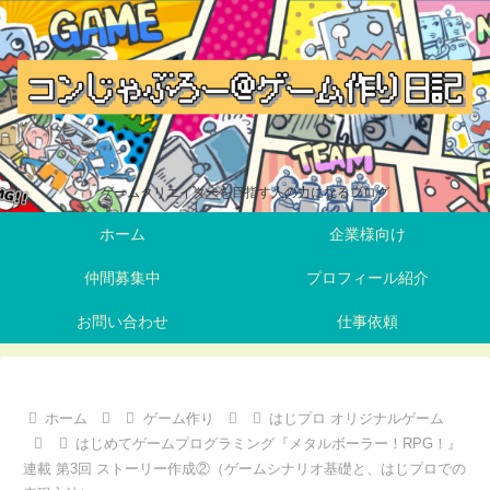
ゲームクリエイターを目指す人の力になるブログ
ホーム
企業様向け
仲間募集中
プロフィール紹介
お問い合わせ
仕事依頼
ホーム
ゲーム作り
はじプロ オリジナルゲーム
はじめてゲームプログラミング『メタルボーラー！RPG！』
連載 第3回 ストーリー作成②（ゲームシナリオ基礎と、はじプロでの