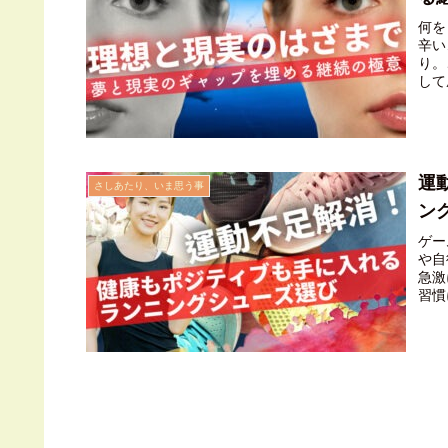
怠け
何を
辛い
り。
して
り、
大き
すれ
と現
分の
運
さしあたり、いま思う事
に、
ャッ
ン
さな
ゲー
継続
や自
のに
急激
のギ
習慣
だけ
かし
シュ
回は
ラン
ら健
く過