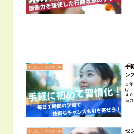
手
さしあたり、いま思う事
ン
１年
ば、
４０
る力
勉強
セ
さしあたり、いま思う事