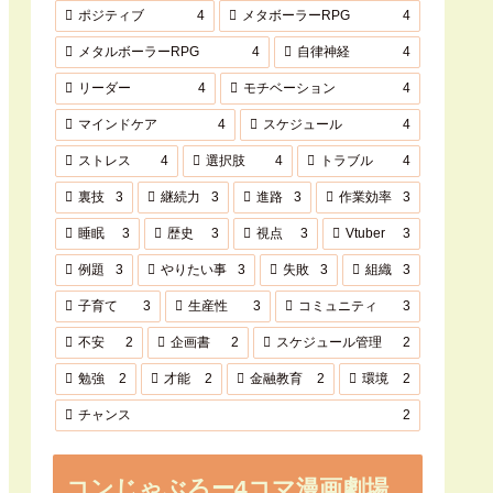
ポジティブ
4
メタボーラーRPG
4
メタルボーラーRPG
4
自律神経
4
リーダー
4
モチベーション
4
マインドケア
4
スケジュール
4
ストレス
4
選択肢
4
トラブル
4
裏技
3
継続力
3
進路
3
作業効率
3
睡眠
3
歴史
3
視点
3
Vtuber
3
例題
3
やりたい事
3
失敗
3
組織
3
子育て
3
生産性
3
コミュニティ
3
不安
2
企画書
2
スケジュール管理
2
勉強
2
才能
2
金融教育
2
環境
2
チャンス
2
コンじゃぶろー4コマ漫画劇場