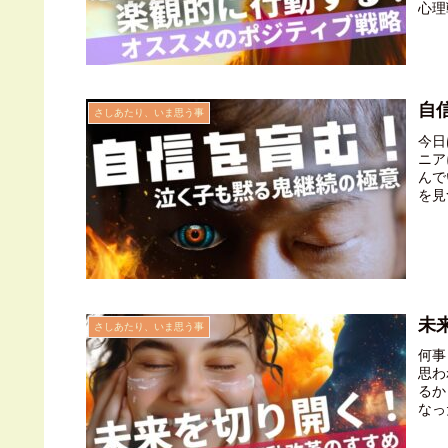
心理
考は
はな
いき
自
さしあたり、いま思う事
今日
ニア
んで
を見
があ
ます
未
さしあたり、いま思う事
何事
思わ
るか
なっ
には
をハ