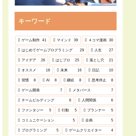
キーワード
ゲーム制作
41
マインド
39
４コマ漫画
30
はじめてゲームプログラミング
29
人生
27
アイデア
26
はじプロ
25
落とし穴
21
オススメ
18
未来
16
日記
10
習慣
8
AI
8
継続
8
思考停止
8
ゲーム開発
7
メタバース
7
チームビルディング
6
人間関係
6
ファンタジー
5
行動
5
プランナー
5
コミュニケーション
5
企画
5
プログラミング
5
ゲームクリエイター
4