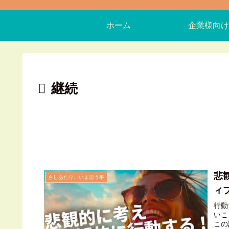
ホーム
企業様向け
継続
悲
さしあたり、いま思う事
ィ
行動
いこ
この