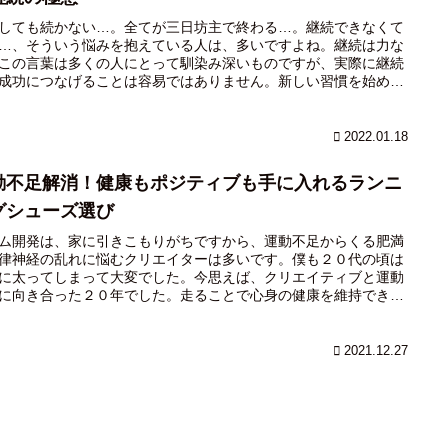
心を力に変えていきましょう。
しても続かない…。全てが三日坊主で終わる…。継続できなくて
…、そういう悩みを抱えている人は、多いですよね。継続は力な
この言葉は多くの人にとって馴染み深いものですが、実際に継続
成功につなげることは容易ではありません。新しい習慣を始めた
目標に向かって努力する際、理想と現実のギャップが継続を阻む
な壁となることがあります。しかし、そのギャップをうまく活用
ば、継続する力を身につけることができます。本記事では、理想
2022.01.18
実のギャップを継続術に活用する方法をご紹介します。まずは自
現実を素直に見つめ、理想とのギャップを把握しましょう。次
動不足解消！健康もポジティブも手に入れるランニ
自分だけの理想を見つけて継続するコツを学びます。さらに、ギ
プを正確に把握する方法を紹介し、最後に日々の差を記録して小
グシューズ選び
成功を積み上げることで、継続力を高める方法をお伝えします。
ム開発は、家に引きこもりがちですから、運動不足からくる肥満
する力を身につけることで、自分の人生をより豊かで充実したも
律神経の乱れに悩むクリエイターは多いです。僕も２０代の頃は
していくことができます。ぜひ、この記事を参考に、理想と現実
に太ってしまって大変でした。今思えば、クリエイティブと運動
ャップを活用した継続術をマスターしましょう。
に向き合った２０年でした。走ることで心身の健康を維持できる
でなく、ストレス解消や自己肯定感の向上にもつながります。し
、適切なランニングシューズを選ぶことが重要です。足に合った
ーズがなければ、楽しいランニングは続けられません。そこで今
2021.12.27
、継続オタクの僕が体験をもとに、どのようにして走りたくなる
ニングシューズを見つけるか、その選び方を紹介します。足元か
康とポジティブな気持ちを手に入れて、毎日をもっと健康に楽し
ごしましょう！