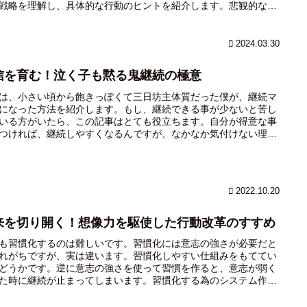
戦略を理解し、具体的な行動のヒントを紹介します。悲観的な思
未来へのリアルな懸念から生じるものです。それを否定するので
く、そのエネルギーをポジティブな行動へと転換する方法を見て
ましょう。
2024.03.30
信を育む！泣く子も黙る鬼継続の極意
は、小さい頃から飽きっぽくて三日坊主体質だった僕が、継続マ
になった方法を紹介します。もし、継続できる事が少ないと苦し
いる方がいたら、この記事はとても役立ちます。自分が得意な事
つければ、継続しやすくなるんですが、なかなか気付けない理由
ります。自分の得意な事に気づく方法と、その伸ばし方を解説し
。
2022.10.20
来を切り開く！想像力を駆使した行動改革のすすめ
も習慣化するのは難しいです。習慣化には意志の強さが必要だと
れがちですが、実は違います。習慣化しやすい仕組みをもててい
どうかです。逆に意志の強さを使って習慣を作ると、意志が弱く
た時に継続が止まってしまいます。習慣化する為のシステム作り
、「想像力」が欠かせません。今日は、想像力を使って「行動」
ックする方法に関して紹介したいと思います。