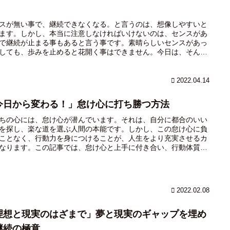
。
スが無い事で、継続できなくなる。と言うのは、想像しやすいと
ます。しかし、本当に注意しなければいけないのは、センスがあ
で継続が止まる事もあると言う事です。素晴らしいセンスがあっ
しても、歩みを止めると花開く事はできません。今日は、そんな
ンス」に関しての解説をしたいと思います。「自分にはセンスが
」そう思っている人に届けたい記事で、これを読めば、自分のセ
に気づく事もできます。
2022.04.14
今日から変わる！」怠け心に打ち勝つ方法
ちの心には、怠け心が潜んでいます。それは、自分に都合のいい
を探し、楽な道を選ぶ人間の本能です。しかし、この怠け心に負
ことなく、行動力を身につけることが、人生をより充実させるカ
なります。この記事では、怠け心と上手に付き合い、行動体質に
れ変わる方法をご紹介します。まず、自分の怠け心を見逃さず
きちんと向き合うことが大切です。特に、自分の心が動くタイミ
を把握し、行動しやすい環境を整えることが重要です。また、自
けの怠け心克服法を編み出し、独自のストラテジーで成功へ導く
2022.02.08
も効果的です。この記事では、日記活用術や行動しやすい環境を
方法、さらには自分の怠け心と上手に付き合うコツを詳しく解説
いきます。怠け心を克服し、行動力を身につけることで、人生が
理想と現実のはざまで」夢と現実のギャップを埋め
充実したものに変わることでしょう。是非、この記事を参考に、
継続の極意