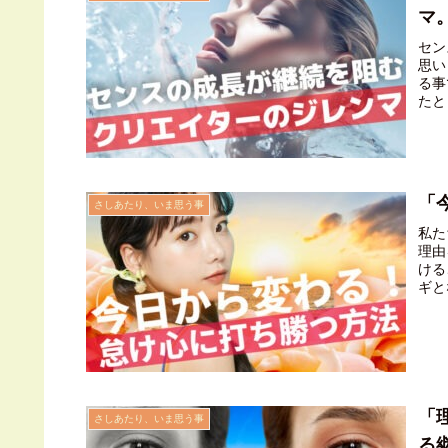
マ
セン
思い
る事
たと
「セ
無い
ンス
「
さしあたり、いま思う事
私た
理由
ける
ギと
生ま
に、
ング
分だ
こと
作る
して
「
さしあたり、いま思う事
より
る