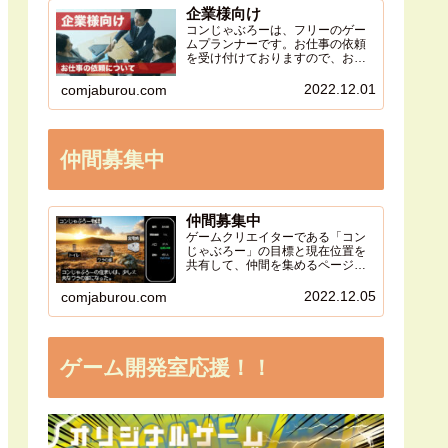
企業様向け
コンじゃぶろーは、フリーのゲー
ムプランナーです。お仕事の依頼
を受け付けておりますので、お気
軽にご相談ください。
2022.12.01
comjaburou.com
仲間募集中
仲間募集中
ゲームクリエイターである「コン
じゃぶろー」の目標と現在位置を
共有して、仲間を集めるページで
す。同じ価値観を持った人が集ま
る事で、より大きなクリエイティ
2022.12.05
comjaburou.com
ブの流れを作り出します。
ゲーム開発室応援！！