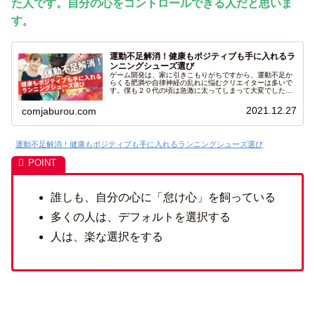
た人です。自分の心をコントロールできる人だと思いま
す
。
運動不足解消！健康もポジティブも手に入れるラ
ンニングシューズ選び
ゲーム開発は、家に引きこもりがちですから、運動不足か
らくる肥満や自律神経の乱れに悩むクリエイターは多いで
す。僕も２０代の頃は急激に太ってしまって大変でした。
今思えば、クリエイティブと運動習慣に向き合った２０年
でした。走ることで心身の健康を維持できるだけでなく、
2021.12.27
comjaburou.com
ストレス解消や自己肯定感の向上にもつながります。しか
し、適切なランニングシューズを選ぶことが重要です。足
に合ったシューズがなければ、楽しいランニングは続けら
れません。そこで今回は、継続オタクの僕が体験をもと
運動不足解消！健康もポジティブも手に入れるランニングシューズ選び
に、どのようにして走りたくなるランニングシューズを見
つけるか、その選び方を紹介します。足元から健康とポジ
ティブな気持ちを手に入れて、毎日をもっと健康に楽しく
過ごしましょう！
誰しも、自分の心に「怠け心」を飼っている
多くの人は、デフォルトを選択する
人は、楽な選択をする