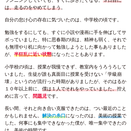
ランニングしていても、すぐに歩きたくなる。
３日目に
は、走るのをやめてしまう
。
自分の怠け心の存在に気づいたのは、中学校の頃です。
勉強をするにしても、すぐに小説や漫画に手を伸ばしてサ
ボっていました。特に思春期の頃は、精神も弱く、それで
も無理やり机に向かって勉強しようとした事もありました
が、
半狂乱に近い状態
になったこともあります。
小学校の頃は、授業が我慢できず、教室内をうろうろして
いました。生徒が誰も真面目に授業を受けない「学級崩
壊」というのが流行った時期がありましたが、そのはるか
１０年以上前に、
僕は１人でそれをやっていました。
控え
めに言って、
問題児
です。
長い間、それと向き合い克服できたのは、つい最近のこと
かもしれません。
解決の糸口
になったのは、
美術の授業
で
した。何事にも集中できなかった僕が、唯一集中できたの
は、美術の時間です。