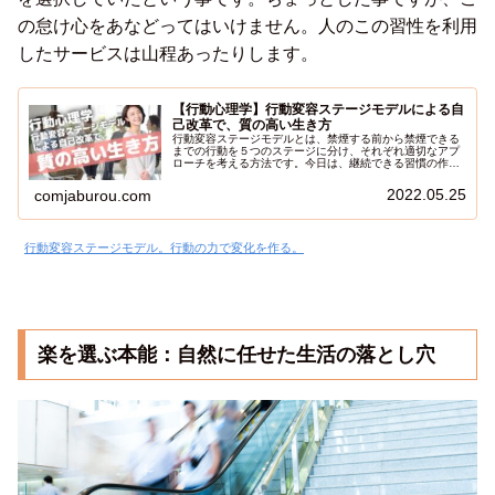
の怠け心をあなどってはいけません。人のこの習性を利用
したサービスは山程あったりします。
【行動心理学】行動変容ステージモデルによる自
己改革で、質の高い生き方
行動変容ステージモデルとは、禁煙する前から禁煙できる
までの行動を５つのステージに分け、それぞれ適切なアプ
ローチを考える方法です。今日は、継続できる習慣の作り
方として、この「行動変容ステージモデル」の解説と、行
動に対する考え方に関して記事にしたいと思います。
2022.05.25
comjaburou.com
行動変容ステージモデル。行動の力で変化を作る。
楽を選ぶ本能：自然に任せた生活の落とし穴