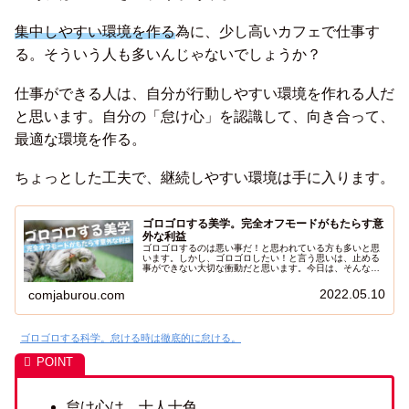
集中しやすい環境を作る
為に、少し高いカフェで仕事す
る。そういう人も多いんじゃないでしょうか？
仕事ができる人は、自分が行動しやすい環境を作れる人だ
と思います。自分の「怠け心」を認識して、向き合って、
最適な環境を作る。
ちょっとした工夫で、継続しやすい環境は手に入ります。
ゴロゴロする美学。完全オフモードがもたらす意
外な利益
ゴロゴロするのは悪い事だ！と思われている方も多いと思
います。しかし、ゴロゴロしたい！と言う思いは、止める
事ができない大切な衝動だと思います。今日は、そんな心
の底から湧き上がる「ゴロゴロしたい」と言う思いに向き
合ってみました。ゴロゴロしたっていいじゃない！と思え
2022.05.10
comjaburou.com
る人がいたら幸いです。
ゴロゴロする科学。怠ける時は徹底的に怠ける。
怠け心は、十人十色