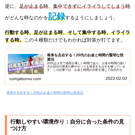
逆に、
足が止まる時
。
集中できずにイライラしてしまう時
記録
がどんな時なのかを
するようにしましょう。
行動する時、足が止まる時、そして集中する時、イライラ
する時。
この４種類だけでもわかれば対策が打てます。
将来を左右する！20代のお金と時間の賢明な投
資法
20代は人生で成長が著しい時期であり、お金や時間の使い
方が自分の将来の夢やセンスを発見するカギを握っていま
す。この記事では、お金と時間の分析を通じて自分のセン
スや才能を見つける方法を提案し、将来の夢に向かって進
むためのヒントを提供します。僕は、浪費に明け暮れた20
2022.02.02
comjaburou.com
代を送りました。それらの経験が、自分の価値観やセンス
を磨く貴重な機会となり、普段の生活の中で隠れたセンス
を見つける手がかりとなりました。今日から始めるお金と
時間の使い方の見直しを通じて、あなたの未来は大きく変
将来を左右する！20代のお金と時間の賢明な投資法
わることでしょう。
行動しやすい環境作り：自分に合った条件の見
つけ方