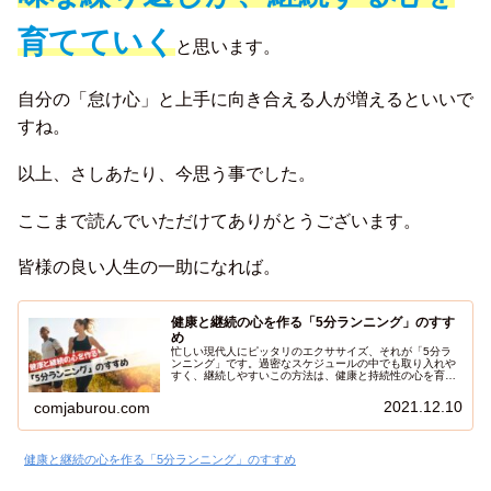
育てていく
と思います。
自分の「怠け心」と上手に向き合える人が増えるといいで
すね。
以上、さしあたり、今思う事でした。
ここまで読んでいただけてありがとうございます。
皆様の良い人生の一助になれば。
健康と継続の心を作る「5分ランニング」のすす
め
忙しい現代人にピッタリのエクササイズ、それが「5分ラ
ンニング」です。過密なスケジュールの中でも取り入れや
すく、継続しやすいこの方法は、健康と持続性の心を育て
る効果があります。この記事では、5分ランニングがどの
ようにしてあなたの健康と継続力に貢献するのか、そして
2021.12.10
comjaburou.com
その取り組み方について詳しく解説します。手軽に始めら
れる5分ランニングで、日々の生活に活力を与えましょ
う！
健康と継続の心を作る「5分ランニング」のすすめ