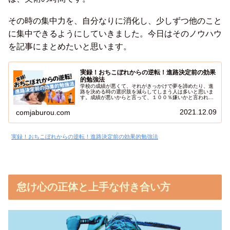
その時の集中力を、自分なりに消化し、少しずつ他のこと
に集中できるようにしていきました。今日はそのノウハウ
を記事にまとめたいと思います。
実録！おちこぼれからの逆転！進路決定前の効果
的勉強法
学校の成績が悪くて、それがきっかけで夢を諦めたり、進
路を決める時の選択肢を減らしてしまう人は多いと思いま
す。成績が悪いからと言って、１００％嫌いかと言われれ
ばNOだと思います。成績の良し悪しは、記憶力の良し悪し
だったり、先生に気に入られるかどうかだったりするの
2021.12.09
comjaburou.com
で、参考にならないケースもあるんです。大切なのは、勉
強を楽しむ心です。今日は、学生時代に成績が悪かった落
ちこぼれの僕が、狭き門であるゲーム業界で働けた理由を
紹介します。
実録！おちこぼれからの逆転！進路決定前の効果的勉強法
怠け心の正体と上手な付き合い方