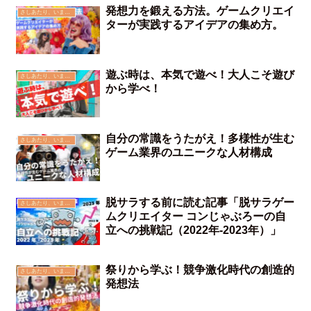
発想力を鍛える方法。ゲームクリエイ
さしあたり、いま思う事
ターが実践するアイデアの集め方。
遊ぶ時は、本気で遊べ！大人こそ遊び
さしあたり、いま思う事
から学べ！
自分の常識をうたがえ！多様性が生む
さしあたり、いま思う事
ゲーム業界のユニークな人材構成
脱サラする前に読む記事「脱サラゲー
さしあたり、いま思う事
ムクリエイター コンじゃぶろーの自
立への挑戦記（2022年-2023年）」
祭りから学ぶ！競争激化時代の創造的
さしあたり、いま思う事
発想法