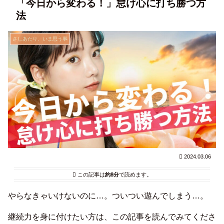
「今日から変わる！」怠け心に打ち勝つ方
法
さしあたり、いま思う事
2024.03.06
この記事は
約8分
で読めます。
やらなきゃいけないのに…。ついつい遊んでしまう…。
継続力を身に付けたい方は、この記事を読んでみてくださ