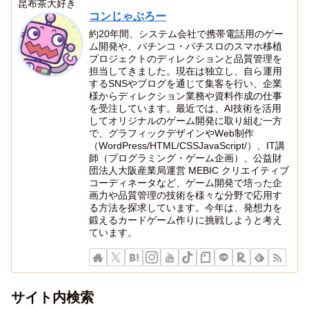
昆布茶大好き
コンじゃぶろー
約20年間、システム会社で携帯電話用のゲー
ム開発や、パチンコ・パチスロのスマホ移植
プロジェクトのディレクションと品質管理を
担当してきました。現在は独立し、自ら運用
するSNSやブログを通じて集客を行い、企業
様からディレクション業務や資料作成の仕事
を受注しています。最近では、AI技術を活用
してオリジナルのゲーム開発に取り組む一方
で、グラフィックデザインやWeb制作
（WordPress/HTML/CSSJavaScript/）、IT講
師（プログラミング・ゲーム企画）、公益財
団法人大阪産業局運営 MEBIC クリエイティブ
コーディネータなど、ゲーム開発で培った企
画力や品質管理の技術を様々な分野で応用す
る方法を探求しています。今年は、発想力を
鍛えるカードゲーム作りに挑戦しようと考え
ています。
サイト内検索