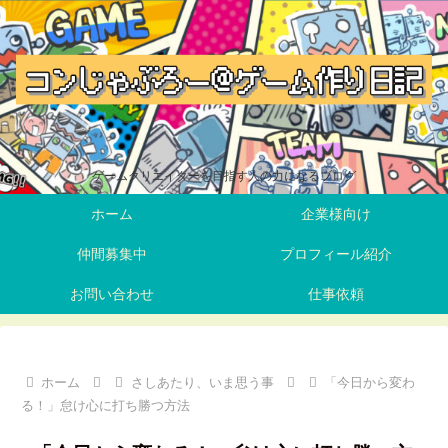
ゲームクリエイターを目指す人の力になるブログ
ホーム
企業様向け
仲間募集中
プロフィール紹介
お問い合わせ
仕事依頼
ホーム
さしあたり、いま思う事
「今日から変わ
る！」怠け心に打ち勝つ方法