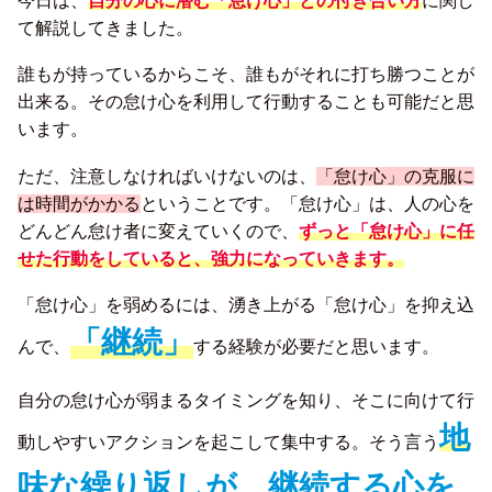
今日は、
自分の心に潜む「怠け心」との付き合い方
に関し
て解説してきました。
誰もが持っているからこそ、誰もがそれに打ち勝つことが
出来る。その怠け心を利用して行動することも可能だと思
います。
ただ、注意しなければいけないのは、
「怠け心」の克服に
は時間がかかる
ということです。「怠け心」は、人の心を
どんどん怠け者に変えていくので、
ずっと「怠け心」に任
せた行動をしていると、強力になっていきます。
「怠け心」を弱めるには、湧き上がる「怠け心」を抑え込
「継続」
んで、
する経験が必要だと思います。
自分の怠け心が弱まるタイミングを知り、そこに向けて行
地
動しやすいアクションを起こして集中する。そう言う
味な繰り返しが、継続する心を