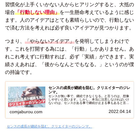
習慣化が上手くいかない人からヒアリングすると、大抵の
場合
「行動しない理由」
を一生懸命考えているように感じ
ます。人のアイデアはとても素晴らしいので、行動しない
で済む方法を考えれば必ず良いアイデアが見つかります。
つまり、
「やらないアイデア」
を発明してしまうわけで
す。これを打開する為には、「行動」しかありません。あ
れこれ考えずに行動すれば、必ず「実績」ができます。実
績さえあれば、「後からなんとでもなる。」というのが僕
の持論です。
センスの成長が継続を阻む。クリエイターのジレ
ンマ。
センスが無い事で、継続できなくなる。と言うのは、想像
しやすいと思います。しかし、本当に注意しなければいけ
ないのは、センスがある事で継続が止まる事もあると言う
事です。素晴らしいセンスがあったとしても、歩みを止め
ると花開く事はできません。今日は、そんな「センス」に
2022.04.14
comjaburou.com
関しての解説をしたいと思います。「自分にはセンスが無
い」そう思っている人に届けたい記事で、これを読めば、
自分のセンスに気づく事もできます。
センスの成長が継続を阻む。クリエイターのジレンマ。