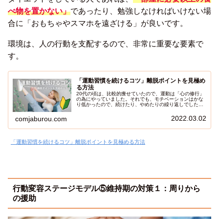
べ物を置かない」
であったり、勉強しなければいけない場
合に「おもちゃやスマホを遠ざける」が良いです。
環境は、人の行動を支配するので、非常に重要な要素で
す。
「運動習慣を続けるコツ」離脱ポイントを見極め
る方法
20代の頃は、比較的痩せていたので、運動は「心の修行」
の為にやっていました。それでも、モチベーションはかな
り低かったので、続けたり、やめたりの繰り返しでした。
その後１０年で、体重が２０kgも増えて、健康診断で異常
値が出まくってくると、多少焦ってジムに通ったりもしま
2022.03.02
comjaburou.com
した。それでもやっぱり継続が難しかったです。４０歳を
超えて、運動しないと体調を維持できなくなってきたの
で、楽しく継続して運動ができています。今日は、継続で
きなかった２０代の経験をもとに離脱ポイントの解説をし
「運動習慣を続けるコツ」離脱ポイントを見極める方法
たいと思います。
行動変容ステージモデル⑤維持期の対策１：周りから
の援助