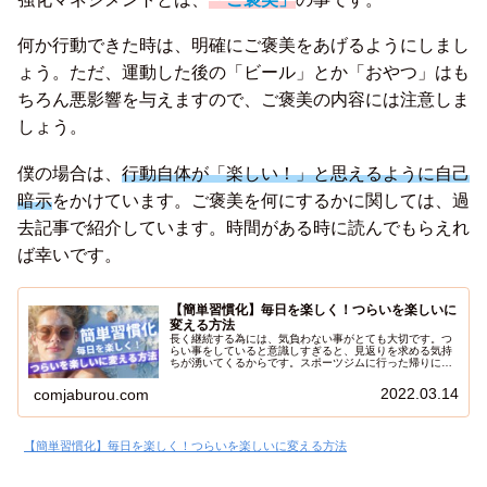
何か行動できた時は、明確にご褒美をあげるようにしまし
ょう。ただ、運動した後の「ビール」とか「おやつ」はも
ちろん悪影響を与えますので、ご褒美の内容には注意しま
しょう。
僕の場合は、
行動自体が「楽しい！」と思えるように自己
暗示
をかけています。ご褒美を何にするかに関しては、過
去記事で紹介しています。時間がある時に読んでもらえれ
ば幸いです。
【簡単習慣化】毎日を楽しく！つらいを楽しいに
変える方法
長く継続する為には、気負わない事がとても大切です。つ
らい事をしていると意識しすぎると、見返りを求める気持
ちが湧いてくるからです。スポーツジムに行った帰りにビ
ールを飲んでしまうのは、その典型例です。今日は、継続
モンスターコンじゃぶろー流の継続術を紹介します。
2022.03.14
comjaburou.com
【簡単習慣化】毎日を楽しく！つらいを楽しいに変える方法