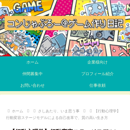
ゲームクリエイターを目指す人の力になるブログ
ホーム
企業様向け
仲間募集中
プロフィール紹介
お問い合わせ
仕事依頼
ホーム
さしあたり、いま思う事
【行動心理学】
行動変容ステージモデルによる自己改革で、質の高い生き方