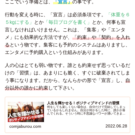
ここでいう準備とは、
「宣言」
の事です。
行動を変える時に、「宣言」は必須条項です。
「体重を６
５kgにする」
とか
「毎日ブログを書く」
とか、何事も宣
言しなければいけません。これは、「集客」や「エンタ
メ」にも効果的な方法ですが、
「約束」や「契約」を入れ
る
という物です。集客にも予約のシステムはありますし、
エンタメに予約購入という仕組みがあります。
人の心はとても弱い物です。誰とも約束せず思っているだ
けの「習慣」は、あまりにも脆く、すぐに破棄されてしま
う事になります。だから、なんらかの形で「宣言」し、
自
分以外の誰かに約束
して下さい。
人生を輝かせる！ポジティブマインドの習慣
何をしても楽しくない場合は、自分だけで完結してしまっ
ているかもしれません。自分が何かをした時に、誰かが喜
んでくれる。そういう時に不思議なパワーが湧いてきま
す。もし、人生がつまらないと感じたら、この記事を読ん
でポジティブマインドをゲットしましょう！
2022.06.28
comjaburou.com