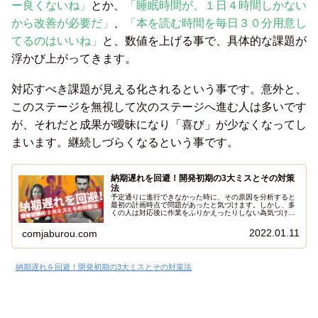
ー良くないね」
とか、
「睡眠時間が、１日４時間しかない
から改善が必要だ」
、
「本を読む時間を毎日３０分用意し
てるのはいいね」
と、数値を上げる事で、具体的な課題が
浮かび上がってきます。
対応すべき課題が見える化されるという事です。意外と、
このステージを無視して次のステージへ進む人は多いです
が、それだと成果が曖昧になり「喜び」が少なくなってし
まいます。継続しづらくなるという事です。
納期遅れを回避！開発初期の3大ミスとその対策
法
予定通りに進行できなかった時に、その原因を分析すると
最初の計画時点で問題があったと気づけます。しかし、多
くの人は対応後に作業をふりかえったりしない為気づけな
いケースが多いです。大抵の場合は同じ作業を、何百回も
繰り返す事によって、目をつぶってでも作業できるように
2022.01.11
comjaburou.com
なる。そういう、肌感覚に頼った開発をしてしまっていま
す。今回は、作業実績を記録する方法で、作業効率が良く
なる方法を紹介します。
納期遅れを回避！開発初期の3大ミスとその対策法