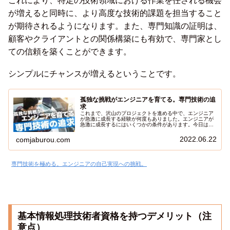
これにより、特定の技術領域における作業を任される機会
が増えると同時に、より高度な技術的課題を担当すること
が期待されるようになります。また、専門知識の証明は、
顧客やクライアントとの関係構築にも有効で、専門家とし
ての信頼を築くことができます。
シンプルにチャンスが増えるということです。
孤独な挑戦がエンジニアを育てる。専門技術の追
求
これまで、沢山のプロジェクトを進める中で、エンジニア
が急激に成長する経験が何度もありました。エンジニアが
急激に成長するにはいくつかの条件があります。今日は、
エンジニアが急激に成長する共通点に関して解説したいと
思います。
2022.06.22
comjaburou.com
専門技術を極める。エンジニアの自己実現への挑戦。
基本情報処理技術者資格を持つデメリット（注
意点）