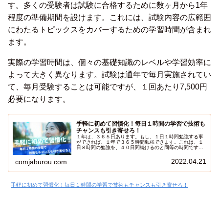
す。多くの受験者は試験に合格するために数ヶ月から1年
程度の準備期間を設けます。これには、試験内容の広範囲
にわたるトピックスをカバーするための学習時間が含まれ
ます。
実際の学習時間は、個々の基礎知識のレベルや学習効率に
よって大きく異なります。試験は通年で毎月実施されてい
て、毎月受験することは可能ですが、１回あたり7,500円
必要になります。
手軽に初めて習慣化！毎日１時間の学習で技術も
チャンスも引き寄せろ！
１年は、３６５日あります。もし、１日１時間勉強する事
ができれば、１年で３６５時間勉強できます。これは、１
日８時間の勉強を、４０日間続けるのと同等の時間です。
さらに、何よりも大切な継続する力を養う事ができます。
今日は、継続の鬼である僕が、１日１時間勉強法を紹介し
2022.04.21
comjaburou.com
たいと思います。
手軽に初めて習慣化！毎日１時間の学習で技術もチャンスも引き寄せろ！