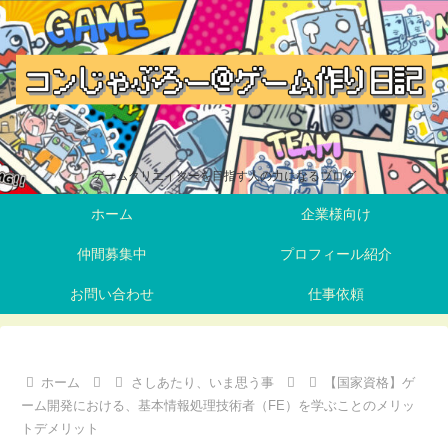
ゲームクリエイターを目指す人の力になるブログ
ホーム
企業様向け
仲間募集中
プロフィール紹介
お問い合わせ
仕事依頼
ホーム
さしあたり、いま思う事
【国家資格】ゲ
ーム開発における、基本情報処理技術者（FE）を学ぶことのメリッ
トデメリット