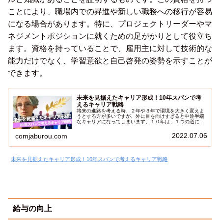
ことにより、職場内での昇進や新しい職務への移行が容易
になる場合があります。特に、プロジェクトリーダーやマ
ネジメントポジションに就くための足がかりとして役立ち
ます。資格を持っていることで、雇用主に対して技術的な
能力だけでなく、学習意欲と自己啓発の姿勢を示すことが
できます。
未来を見据えたキャリア形成！10年スパンで考
えるキャリア戦略
将来の進路を考える時、２年や３年で環境を大きく変えよ
うとする方が多いですが、外に目を向けすぎると中途半端
なキャリアになってしまいます。１０年は、１つの道に対
してがむしゃらに向き合うと、圧倒的に他者との差別化が
可能です。今日は、人生を１０年スパンで考えるマインド
2022.07.06
comjaburou.com
を紹介します。
未来を見据えたキャリア形成！10年スパンで考えるキャリア戦略
給与の向上