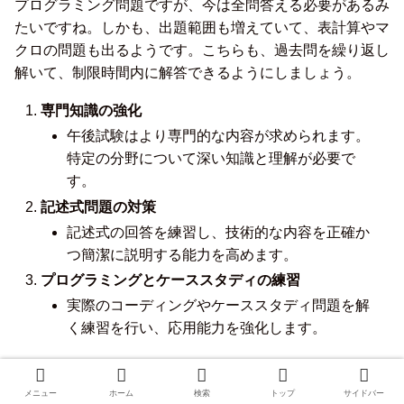
プログラミング問題ですが、今は全問答える必要があるみ
たいですね。しかも、出題範囲も増えていて、表計算やマ
クロの問題も出るようです。こちらも、過去問を繰り返し
解いて、制限時間内に解答できるようにしましょう。
専門知識の強化
午後試験はより専門的な内容が求められます。
特定の分野について深い知識と理解が必要で
す。
記述式問題の対策
記述式の回答を練習し、技術的な内容を正確か
つ簡潔に説明する能力を高めます。
プログラミングとケーススタディの練習
実際のコーディングやケーススタディ問題を解
く練習を行い、応用能力を強化します。
私の時代は、アセンブラの問題がシンプルで解きやすかっ
たんですが、今は疑似言語を使った出題になっているよう
メニュー
ホーム
検索
トップ
サイドバー