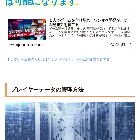
は可能になります
。
１人でゲームを作り切れ！ワンオペ開発が、ゲー
ム開発力を育てる
ゲーム開発は通常、多くの専門職が協力して進められます
が、一人で開発に取り組むこともオススメです。一人開発
のメリットとして、他職種への理解が深まり、全体を俯瞰
しやすくなることが挙げられます。また、自分のスキルセ
ットの向上にも繋がります。この記事では、初級から上級
2022.01.14
comjaburou.com
までの一人でゲーム開発に挑戦する具体的な方法を紹介し
ます。一緒にゲーム開発の世界に飛び込みましょう！
１人でゲームを作り切れ！ワンオペ開発が、ゲーム開発力を育てる
プレイヤーデータの管理方法