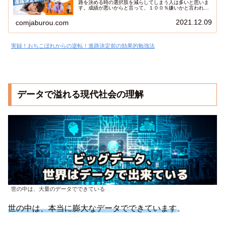
路を決める時の選択肢を減らしてしまう人は多いと思いま
す。成績が悪いからと言って、１００％嫌いかと言われれ
ばNOだと思います。成績の良し悪しは、記憶力の良し悪し
だったり、先生に気に入られるかどうかだったりするの
2021.12.09
comjaburou.com
で、参考にならないケースもあるんです。大切なのは、勉
強を楽しむ心です。今日は、学生時代に成績が悪かった落
ちこぼれの僕が、狭き門であるゲーム業界で働けた理由を
紹介します。
実録！おちこぼれからの逆転！進路決定前の効果的勉強法
データで溢れる現代社会の理解
世の中は、大量のデータでできている
世の中は、本当に膨大なデータでできています
。