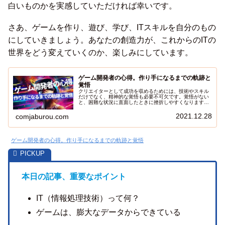
白いものかを実感していただければ幸いです。
さあ、ゲームを作り、遊び、学び、ITスキルを自分のもの
にしていきましょう。あなたの創造力が、これからのITの
世界をどう変えていくのか、楽しみにしています。
ゲーム開発者の心得。作り手になるまでの軌跡と
覚悟
クリエイターとして成功を収めるためには、技術やスキル
だけでなく、精神的な覚悟も必要不可欠です。覚悟がない
と、困難な状況に直面したときに挫折しやすくなります。
では、どのような覚悟を持つ必要があるのでしょうか？こ
の記事では、クリエイターに必要な覚悟として、当事者に
2021.12.28
comjaburou.com
なる重要性を解説します。当事者になることで得られるメ
リットや、具体的な方法についても紹介します。これを読
めば、あなたもクリエイターとしての覚悟を持って、次の
ステップへ進むことができるでしょう。積極的に当事者に
ゲーム開発者の心得。作り手になるまでの軌跡と覚悟
なろうとする人は、自分のスキルや知識を磨くために、さ
まざまなチャレンジを行います。一方で、経験しようとし
ない人は、知識ばかり溜めて安全地帯にとどまりがちとな
り、成長のチャンスを逃してしまうことがあります。この
記事を通して、あなたがクリエイターとしての覚悟を持
ち、当事者としての経験を積むことで、クリエイターとし
ての覚悟を身につけることができるようになることを願っ
本日の記事、重要なポイント
ています。
IT（情報処理技術）って何？
ゲームは、膨大なデータからできている