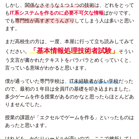
しかし、
関係なさそうな１つ１つの技術
は、どれをとって
も
IT系システムを作るのに必要不可欠な情報
ばかりです。
でも
専門性が高すぎてうんざり
してしまう人は多いと思い
ます。
まだ高校生の方は、一度、本屋に行って立ち読みしてみて
「基本情報処理技術者試験」
ください。
そうい
う文言が書かれたテキストをパラパラとめくっていくと、
言っている意味がわかると思います。
僕が通っていた専門学校は、
IT未経験者が多い学校
だった
ので、最初の１年目は全員ITの基礎を叩き込まれました。
多少ゲームを作る授業があるのかなと思ったらほとんどあ
りませんでした。
授業の課題が「エクセルでゲームを作る」といったものは
あったと思います。
けれども、
かなりハードルが高い
ので、ここで挫折してし