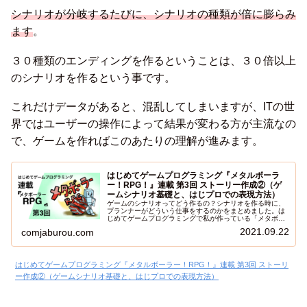
シナリオが分岐するたびに、シナリオの種類が倍に膨らみ
ます
。
３０種類のエンディングを作るということは、３０倍以上
のシナリオを作るという事です。
これだけデータがあると、混乱してしまいますが、ITの世
界ではユーザーの操作によって結果が変わる方が主流なの
で、ゲームを作ればこのあたりの理解が進みます。
はじめてゲームプログラミング『メタルボーラ
ー！RPG！』連載 第3回 ストーリー作成②（ゲ
ームシナリオ基礎と、はじプロでの表現方法）
ゲームのシナリオってどう作るの？シナリオを作る時に、
プランナーがどういう仕事をするのかをまとめました。は
じめてゲームプログラミングで私が作っている「メタボー
ラーRPG」をベースに解説させていただきます。
2021.09.22
comjaburou.com
はじめてゲームプログラミング『メタルボーラー！RPG！』連載 第3回 ストーリ
ー作成②（ゲームシナリオ基礎と、はじプロでの表現方法）