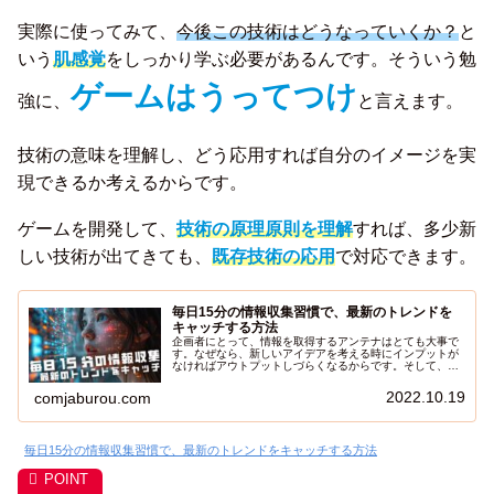
実際に使ってみて、
今後この技術はどうなっていくか？
と
いう
肌感覚
をしっかり学ぶ必要があるんです。そういう勉
ゲームはうってつけ
強に、
と言えます。
技術の意味を理解し、どう応用すれば自分のイメージを実
現できるか考えるからです。
ゲームを開発して、
技術の原理原則を理解
すれば、多少新
しい技術が出てきても、
既存技術の応用
で対応できます。
毎日15分の情報収集習慣で、最新のトレンドを
キャッチする方法
企画者にとって、情報を取得するアンテナはとても大事で
す。なぜなら、新しいアイデアを考える時にインプットが
なければアウトプットしづらくなるからです。そして、情
報ならなんでも良いというわけでもなく、少しでも未来を
予測する為にも情報の鮮度に注意しなければいけません。
2022.10.19
comjaburou.com
毎日15分の情報収集習慣で、最新のトレンドをキャッチする方法