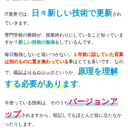
日々新しい技術で更新
IT業界では、
され
ていきます。
専門学校の教師が、授業終わりにしていること知っていま
すか？
新しい技術の勉強
をしているんです。
毎日勉強しないと追いつかない。
１年前に話していた言葉
は別のものに置き換わっている
事はとても多いです。なの
原理を理解
で、
暗記よりもロジック
というか、
する必要があります
。
バージョンア
今使っている技術は、そのうち
ップ
されますから、暗記してもほとんど役に立たなか
ったりします。