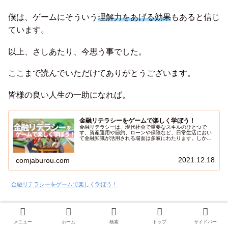
僕は、ゲームにそういう
理解力をあげる効果
もあると信じ
ています。
以上、さしあたり、今思う事でした。
ここまで読んでいただけてありがとうございます。
皆様の良い人生の一助になれば。
金融リテラシーをゲームで楽しく学ぼう！
金融リテラシーは、現代社会で重要なスキルのひとつで
す。資産運用や節約、ローンや保険など、日常生活におい
て金融知識が活用される場面は多岐にわたります。しか
し、金融に関する知識は難しく感じることも多く、なかな
か身につけるのが大変だと感じる方も少なくありません。
そこで今回は、ゲームを通じて金融リテラシーを高める方
2021.12.18
comjaburou.com
法をご紹介します。ゲームは、遊びながら自然と知識やス
キルを身につけることができる優れた学習ツールです。特
に金融リテラシーに関しては、理解が難しい概念や計算
も、ゲームを通じて直感的に学ぶことができます。また、
ゲームは年齢を問わず楽しむことができるため、子どもか
金融リテラシーをゲームで楽しく学ぼう！
ら大人まで金融リテラシーを向上させる手段として活用す
ることができます。
メニュー
ホーム
検索
トップ
サイドバー