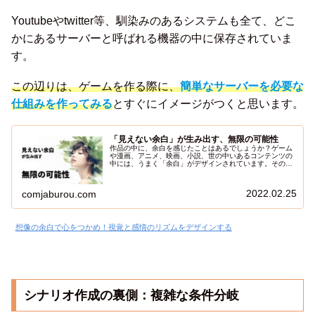
Youtubeやtwitter等、馴染みのあるシステムも全て、どこ
かにあるサーバーと呼ばれる機器の中に保存されていま
す。
この辺りは、ゲームを作る際に、
簡単なサーバーを必要な
仕組みを作ってみる
とすぐにイメージがつくと思います。
「見えない余白」が生み出す、無限の可能性
作品の中に、余白を感じたことはあるでしょうか？ゲーム
や漫画、アニメ、映画、小説、世の中いあるコンテンツの
中には、うまく「余白」がデザインされています。その
「余白」を何の為に入れるのかが分かれば、ゲームを作る
時に、役立つ要素になると思います。全てのコンテンツに
共通するう「余白」に関してまとめたいと思います。
2022.02.25
comjaburou.com
想像の余白で心をつかめ！視覚と感情のリズムをデザインする
シナリオ作成の裏側：複雑な条件分岐