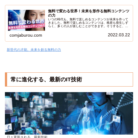
無料で変わる世界！未来を形作る無料コンテンツ
の力
いつの時代も、無料で楽しめるコンテンツが未来を作って
きました。無料で楽しめるコンテンツは、格差も発生しず
らく、多くの人が楽しむことができます。そうすると、そ
れを見て育った子供たちが増え、新しいモノを生み出すよ
うになります。今日は、無料が生み出す未来について解説
2022.03.22
comjaburou.com
したいと思います。
新世代の才能。未来を創る無料の力
常に進化する、最新のIT技術
日々更新される、最新技術