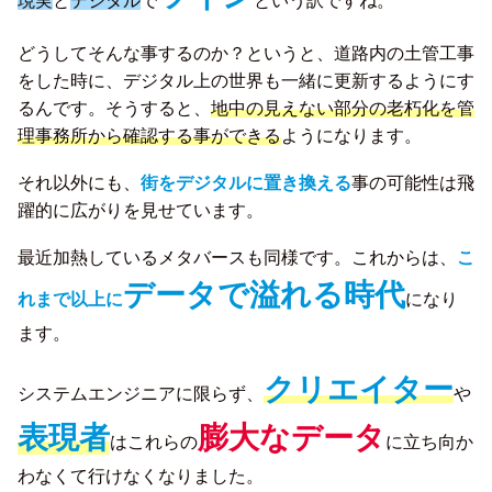
現実
と
デジタル
で
という訳ですね。
どうしてそんな事するのか？というと、道路内の土管工事
をした時に、デジタル上の世界も一緒に更新するようにす
るんです。そうすると、
地中の見えない部分の老朽化を管
理事務所から確認する事ができる
ようになります。
それ以外にも、
街をデジタルに置き換える
事の可能性は飛
躍的に広がりを見せています。
最近加熱しているメタバースも同様です。これからは、
こ
データで溢れる時代
れまで以上に
になり
ます。
クリエイター
システムエンジニアに限らず、
や
表現者
膨大なデータ
はこれらの
に立ち向か
わなくて行けなくなりました。