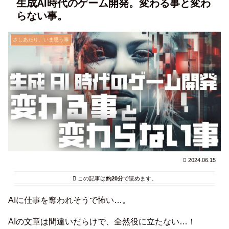
生成AI時代のゲーム開発。変わる事と変わ
らない事。
さしあたり、いま思う事
2024.06.15
この記事は
約20分
で読めます。
AIに仕事を奪われそうで怖い…。
AIの文章は間違いだらけで、全然役に立たない…！