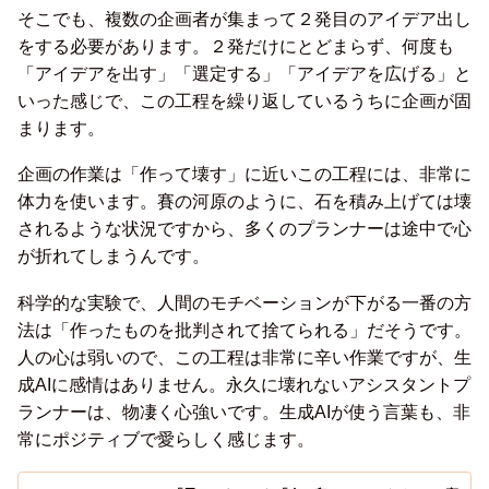
そこでも、複数の企画者が集まって２発目のアイデア出し
をする必要があります。２発だけにとどまらず、何度も
「アイデアを出す」「選定する」「アイデアを広げる」と
いった感じで、この工程を繰り返しているうちに企画が固
まります。
企画の作業は「作って壊す」に近いこの工程には、非常に
体力を使います。賽の河原のように、石を積み上げては壊
されるような状況ですから、多くのプランナーは途中で心
が折れてしまうんです。
科学的な実験で、人間のモチベーションが下がる一番の方
法は「作ったものを批判されて捨てられる」だそうです。
人の心は弱いので、この工程は非常に辛い作業ですが、生
成AIに感情はありません。永久に壊れないアシスタントプ
ランナーは、物凄く心強いです。生成AIが使う言葉も、非
常にポジティブで愛らしく感じます。