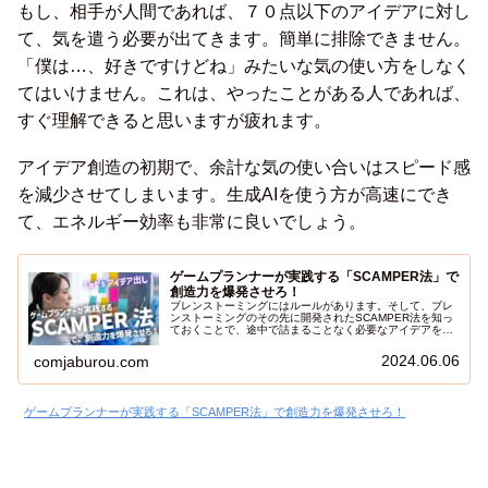
もし、相手が人間であれば、７０点以下のアイデアに対し
て、気を遣う必要が出てきます。簡単に排除できません。
「僕は…、好きですけどね」みたいな気の使い方をしなく
てはいけません。これは、やったことがある人であれば、
すぐ理解できると思いますが疲れます。
アイデア創造の初期で、余計な気の使い合いはスピード感
を減少させてしまいます。生成AIを使う方が高速にでき
て、エネルギー効率も非常に良いでしょう。
ゲームプランナーが実践する「SCAMPER法」で
創造力を爆発させろ！
ブレンストーミングにはルールがあります。そして、ブレ
ンストーミングのその先に開発されたSCAMPER法を知っ
ておくことで、途中で詰まることなく必要なアイデアを導
くことが可能です。そして、本当に大事な次の行動へつな
がるようになります。この記事でSCAMPERを知り、アイ
2024.06.06
comjaburou.com
デア出しの能力を爆上げしましょう！
ゲームプランナーが実践する「SCAMPER法」で創造力を爆発させろ！