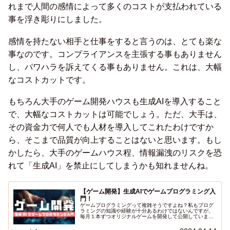
れまで人間の感情によって多くのコストが支払われている
事を浮き彫りにしました。
感情を持たない相手と仕事をすると言うのは、とても楽な
事なのです。コンプライアンスを主張する事もありません
し、パワハラを訴えてくる事もありません。これは、大幅
なコストカットです。
もちろん大手のゲーム開発ハウスも生成AIを導入すること
で、大幅なコストカットは可能でしょう。ただ、大手は、
その資金力で何人でも人材を導入してこれたわけですか
ら、そこまで品質が向上することはないと思います。もし
かしたら、大手のゲームハウス程、情報漏洩のリスクを恐
れて「生成AI」を禁止にしてしまうかも知れませんね。
【ゲーム開発】生成AIでゲームプログラミング入
門！
ゲームプログラミングって複雑そうですよね？私もプログ
ラミングの知識や経験が十分あるわけではないんですが、
毎月１本ずつオリジナルゲームを開発して公開していま
す。難しい部分やめんどくさい部分は生成AIがやってくれ
るので、非常にお手軽にゲームを作ることができます。今