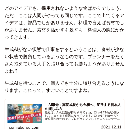
どのアイデアも、採用されないような物ばかりでしょう。
ただ、ここは人間がやっても同じです。ここで出てくるア
イデアは、部品でしかありません。料理で言えば食材でし
かありません。素材を活かすも殺すも、料理人の腕にかか
ってきます。
生成AIがない状態で仕事をするということは、食材が少な
い状態で勝負しているようなものです。プランナーをたく
さん抱えている大手と張り合っても勝ちようがありません
よね？
生成AIを持つことで、個人でも十分に張り合えるようにな
ります。これって、すごいことですよね。
「AI革命」高度成長から令和へ、変遷する日本人
の楽しみ方
最近は、AIの話題が持ちきりですね。ChatGPT4が公開さ
れて、ますます盛況になっています。ChatGPT4からAPI
が公開されたので、プログラミングしてさまざまなツール
（公式LINEでChatGPTと会話できたり、と連携させるエ
ンジニアが増えてるのも面白いですね。僕も、シナリオ作
2021.12.11
comjaburou.com
成や設定資料作成等でChatGPTに壁打ちしてもらってます