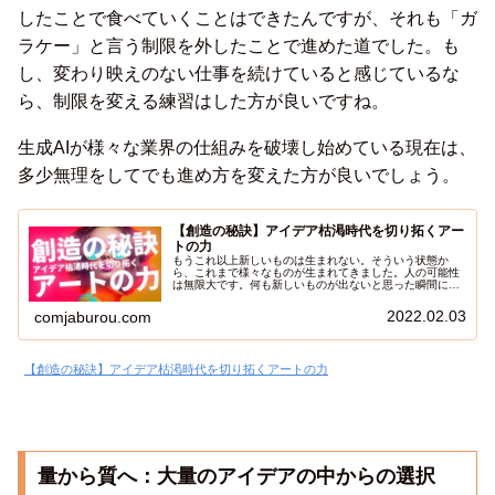
したことで食べていくことはできたんですが、それも「ガ
ラケー」と言う制限を外したことで進めた道でした。も
し、変わり映えのない仕事を続けていると感じているな
ら、制限を変える練習はした方が良いですね。
生成AIが様々な業界の仕組みを破壊し始めている現在は、
多少無理をしてでも進め方を変えた方が良いでしょう。
【創造の秘訣】アイデア枯渇時代を切り拓くアー
トの力
もうこれ以上新しいものは生まれない。そういう状態か
ら、これまで様々なものが生まれてきました。人の可能性
は無限大です。何も新しいものが出ないと思った瞬間に、
必ず新しくて素晴らしい作品を生み出してきたからです。
人類の歴史は、固定概念破壊の歴史。今日は、アートから
2022.02.03
comjaburou.com
学ぶ固定概念の壊し方を解説したいと思います。
【創造の秘訣】アイデア枯渇時代を切り拓くアートの力
量から質へ：大量のアイデアの中からの選択