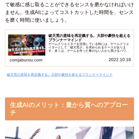
て敏感に感じ取ることができるセンスを磨かなければいけ
ません。生成AIによってコストカットした時間を、センス
を磨く時間に使いましょう。
破天荒の意味を再定義する。大胆や豪快を超える
プランナーマインド
ゲームクリエイターを目指している時には、ゲームクリエ
イターとして「破天荒さ」を求められるケースがありま
す。多くは、ゲームを作った事のない人から受けるパワハ
ラだったりするんですが、それによって夢をあきらめてし
まうケースもあります。今日の記事は、その破天荒パワハ
2022.10.18
comjaburou.com
ラを受ける前に知っておいてほしいワクチンのような記事
です。この記事を読んでおけば、ゲームプランナーを目指
す人が、夢を諦める確率は、グッと減ると思います。
破天荒の意味を再定義する。大胆や豪快を超えるプランナーマインド
生成
AIのメリット：量から質へのアプロー
チ