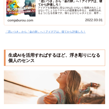
「思いつき」から「金の卵」へ！アイデアは、寝
てから評価しろ！
アイデアを客観的に見なければいけないと指摘されたこと
はないでしょうか？ゲームの提案書を作ると、結構言われ
るようになる言葉です。独りよがりじゃダメとか、相手の
気持ちを考えるとか。でも、割と具体的にどうしたらいい
かは分からなかったりします。ある程度、他の人のアイデ
2022.03.01
comjaburou.com
アを見ることで、相手の気持ちに気付けたりしますが、大
切なアイデアを他の人に見せることって、あまりしないよ
うに思います。今日は、客観的にアイデアを練る方法に関
して、シナリオ作成を紹介しながら具体的に解説したいと
「思いつき」から「金の卵」へ！アイデアは、寝てから評価しろ！
思います。
生成AIを活用すればするほど、浮き彫りになる
個人のセンス