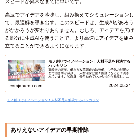
スピードが異常なまでに早いです。
高速でアイデアを吟味し、組み換えてシミュレーションし
て、最適解を導き出す。このスピードは、生成AIがあろう
がなかろうが変わりありません。むしろ、アイデアを広げ
る部分に生成AIを使うことで、より高速にアイデアを組み
立てることができるようになります。
モノ創りでイノベーション！人材不足を解決する
ハッカソン
高齢者の定年、働き方改革関連の法整備、少子化の影響な
どで働き手が減少し、人材確保は益々困難になると予測さ
れています。私自身、長年勤めていた会社から独立し、フ
リーランスとして働く魅力を非常に理解しているため、今
後は会社に勤めない選択肢が増えるのではないかと感じて
2024.05.24
comjaburou.com
います。そんな人材採用・人材教育という点で厳しい時代
において、才能が集まる場所として注目されているのが
「ハッカソン」です。
モノ創りでイノベーション！人材不足を解決するハッカソン
ありえないアイデアの早期排除