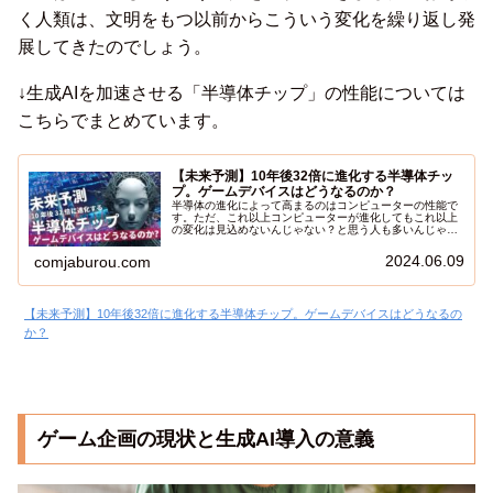
く人類は、文明をもつ以前からこういう変化を繰り返し発
展してきたのでしょう。
↓生成AIを加速させる「半導体チップ」の性能については
こちらでまとめています。
【未来予測】10年後32倍に進化する半導体チッ
プ。ゲームデバイスはどうなるのか？
半導体の進化によって高まるのはコンピューターの性能で
す。ただ、これ以上コンピューターが進化してもこれ以上
の変化は見込めないんじゃない？と思う人も多いんじゃな
いでしょうか。半導体の進化によって１０年後は今の３２
倍高性能になるそうです。半導体の性能向上によってゲー
2024.06.09
comjaburou.com
ムデバイスにどのような変化が訪れるのか？今回の記事で
は、直近に迫る未来についてまとめてみました。そして、
ゲーム業界を２０年以上生き抜いてきた私の視点で、直近
の未来を予測してみたいと思います。
【未来予測】10年後32倍に進化する半導体チップ。ゲームデバイスはどうなるの
か？
ゲーム企画の現状と生成AI導入の意義