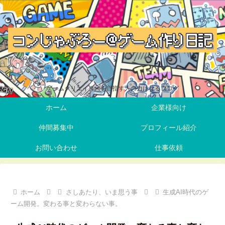
ゲームクリエイターを目指す人の力になるブログ
ホーム
企業様向け
仲間募集中
プロフィール紹介
お問い合わせ
仕事依頼
ホーム
さしあたり、いま思う事
生成AI時代のゲ
ーム開発。変わる事と変わらない事。