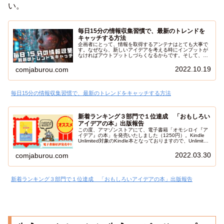
い。
毎日15分の情報収集習慣で、最新のトレンドを
キャッチする方法
企画者にとって、情報を取得するアンテナはとても大事で
す。なぜなら、新しいアイデアを考える時にインプットが
なければアウトプットしづらくなるからです。そして、情
報ならなんでも良いというわけでもなく、少しでも未来を
予測する為にも情報の鮮度に注意しなければいけません。
2022.10.19
comjaburou.com
毎日15分の情報収集習慣で、最新のトレンドをキャッチする方法
新着ランキング３部門で１位達成 「おもしろい
アイデアの本」出版報告
この度、アマゾンストアにて、電子書籍「オモシロイ『ア
イデア』の本」を発売いたしました（1250円）。Kindle
Unlimited対象のKindle本となっておりますので、Unlimited
ユーザーは、無料で購読可能です。新着売り上げランキン
グ３部門で１位を獲得しました！
2022.03.30
comjaburou.com
新着ランキング３部門で１位達成 「おもしろいアイデアの本」出版報告