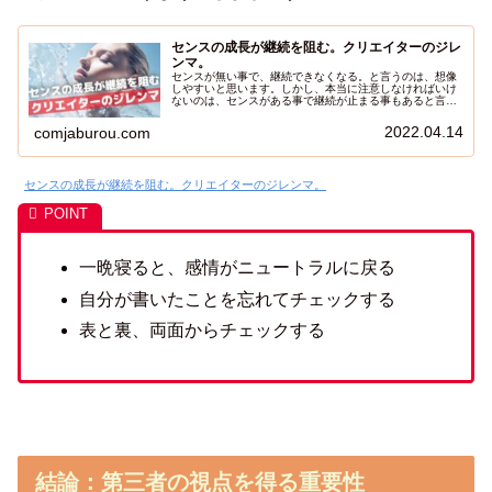
センスの成長が継続を阻む。クリエイターのジレ
ンマ。
センスが無い事で、継続できなくなる。と言うのは、想像
しやすいと思います。しかし、本当に注意しなければいけ
ないのは、センスがある事で継続が止まる事もあると言う
事です。素晴らしいセンスがあったとしても、歩みを止め
ると花開く事はできません。今日は、そんな「センス」に
2022.04.14
comjaburou.com
関しての解説をしたいと思います。「自分にはセンスが無
い」そう思っている人に届けたい記事で、これを読めば、
自分のセンスに気づく事もできます。
センスの成長が継続を阻む。クリエイターのジレンマ。
一晩寝ると、感情がニュートラルに戻る
自分が書いたことを忘れてチェックする
表と裏、両面からチェックする
結論：第三者の視点を得る重要性