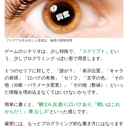
アイデアを生み出した直後は、極度の興奮状態
ゲームのシナリオは、少し特殊で、
「スクリプト」
とい
う、少しプログラミングっぽい形で用意します。
１つのセリフに対して、「誰が？」「表示位置」「キャラ
の表情」「口パクの有無」「セリフ」「文字の色」「その
他（分岐・パラメータ変更）」「その他（数値）」といっ
た情報を埋め込まなくてはいけないからです。
簡単に書くと、
”騎士A,左,怒り,
口パク
あり
,
「戦いはこれ
からだ！」,青,なし,0”
といった感じです。
厳密には、もっとプログラミング的な書き方にはなります