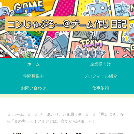
ゲームクリエイターを目指す人の力になるブログ
ホーム
企業様向け
仲間募集中
プロフィール紹介
お問い合わせ
仕事依頼
ホーム
さしあたり、いま思う事
「思いつき」か
ら「金の卵」へ！アイデアは、寝てから評価しろ！