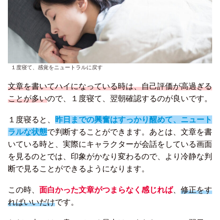
１度寝て、感覚をニュートラルに戻す
文章を書いてハイになっている時は、自己評価が高過ぎる
ことが多い
ので、１度寝て、翌朝確認するのが良いです。
１度寝ると、
昨日までの興奮はすっかり醒めて
、ニュート
ラルな状態
で判断することができます。あとは、文章を書
いている時と、実際にキャラクターが会話をしている画面
を見るのとでは、印象がかなり変わるので、より冷静な判
断で見ることができるようになります。
この時、
面白
かった
文章がつまらなく感じれば
、
修正をす
ればいいだけ
です。