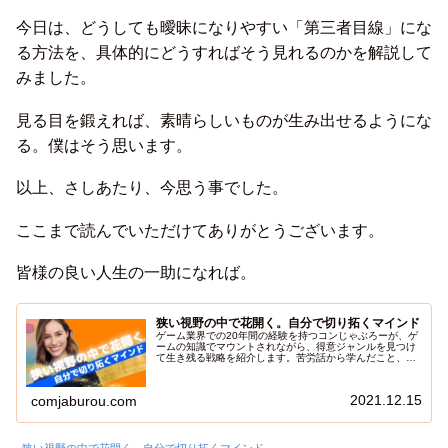
今日は、どうしても曖昧になりやすい「第三者目線」にな
る方法を、具体的にどうすればそう見れるのかを解説して
みました。
見る目を鍛えれば、素晴らしいものが生み出せるようにな
る。僕はそう思います。
以上、さしあたり、今思う事でした。
ここまで読んでいただけてありがとうございます。
皆様の良い人生の一助になれば。
狭い視野の中で花開く。自分で切り拓くマインド
ゲーム業界での20年間の経験を持つコンじゃぶろーが、ゲ
ームの知識でマウントされながら、得意ジャンルを見つけ
て生き残る戦略を紹介します。苦労話から学んだこと、そ
して視野の狭さを克服して自分の居場所を見つけた物語。
この記事を通して、同じような立場の人々に希望と勇気を
与え、どんな状況でも前向きに取り組む力を伝えます。視
2021.12.15
comjaburou.com
野が狭いと感じても、あきらめずに自分の道を切り開く秘
訣を探し出してみてください。