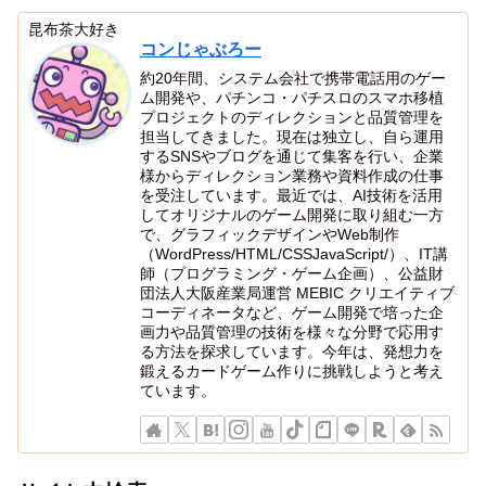
昆布茶大好き
コンじゃぶろー
約20年間、システム会社で携帯電話用のゲー
ム開発や、パチンコ・パチスロのスマホ移植
プロジェクトのディレクションと品質管理を
担当してきました。現在は独立し、自ら運用
するSNSやブログを通じて集客を行い、企業
様からディレクション業務や資料作成の仕事
を受注しています。最近では、AI技術を活用
してオリジナルのゲーム開発に取り組む一方
で、グラフィックデザインやWeb制作
（WordPress/HTML/CSSJavaScript/）、IT講
師（プログラミング・ゲーム企画）、公益財
団法人大阪産業局運営 MEBIC クリエイティブ
コーディネータなど、ゲーム開発で培った企
画力や品質管理の技術を様々な分野で応用す
る方法を探求しています。今年は、発想力を
鍛えるカードゲーム作りに挑戦しようと考え
ています。