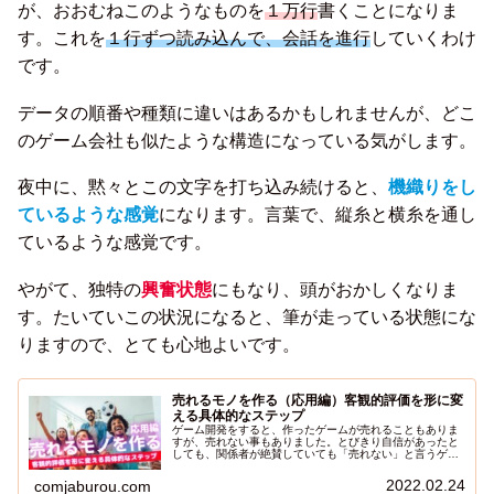
が、おおむねこのようなものを
１万行
書くことになりま
す。これを
１行ずつ読み込んで、会話を進行
していくわけ
です。
データの順番や種類に違いはあるかもしれませんが、どこ
のゲーム会社も似たような構造になっている気がします。
夜中に、黙々とこの文字を打ち込み続けると、
機織りをし
ているような感覚
になります。言葉で、縦糸と横糸を通し
ているような感覚です。
やがて、独特の
興奮状態
にもなり、頭がおかしくなりま
す。たいていこの状況になると、筆が走っている状態にな
りますので、とても心地よいです。
売れるモノを作る（応用編）客観的評価を形に変
える具体的なステップ
ゲーム開発をすると、作ったゲームが売れることもありま
すが、売れない事もありました。とびきり自信があったと
しても、関係者が絶賛していても「売れない」と言うゲー
ムもありました。開発中は、さまざまな要因で、正しく開
発中ゲームの面白さを評価できなくなることがあります。
2022.02.24
comjaburou.com
今日は、売れるモノを作る方法の応用編として「正常な判