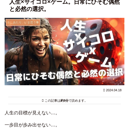
人生×サイコロ×ゲーム。日常にひそむ偶然
と必然の選択。
さしあたり、いま思う事
2024.04.18
この記事は
約9分
で読めます。
人生の目標が見えない…。
一歩目が歩み出せない…。