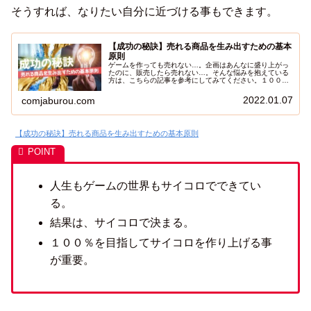
そうすれば、なりたい自分に近づける事もできます。
【成功の秘訣】売れる商品を生み出すための基本
原則
ゲームを作っても売れない…。企画はあんなに盛り上がっ
たのに、販売したら売れない…。そんな悩みを抱えている
方は、こちらの記事を参考にしてみてください。１００発
１００中で、売れる商品を作る事ができたらどんなにいい
でしょうか。様々なノウハウが公開される今の世界では、
2022.01.07
comjaburou.com
売れる価値の商品を作る事は誰にでも可能です。しかし、
誰もが作れるからこそ、それが前提となってしまってより
厳しい時代になっています。だからと言って適当に作って
いては、一緒売れる商品を作ることはできませんので、コ
【成功の秘訣】売れる商品を生み出すための基本原則
ンテンツを作る上で最低限必要なことを、２０年間コンテ
ンツ作りをしてきた私が紹介したいと思います。まずは、
最低限守るべきことを守って開発を続けていれば、いつか
ヒットに巡り合えるものです。どんなものでも、１つも売
れないなんてことありませんからね、コツコツ続けていれ
ば、いつかはヒットします。まずは基礎を固めていきまし
ょう。
人生もゲームの世界もサイコロでできてい
る。
結果は、サイコロで決まる。
１００％を目指してサイコロを作り上げる事
が重要。