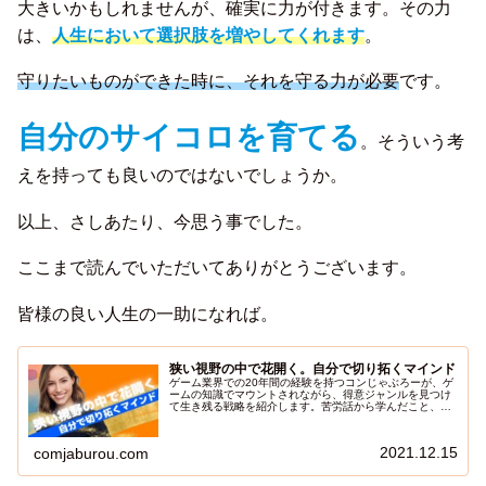
大きいかもしれませんが、確実に力が付きます。その力
は、
人生において選択肢を増やしてくれます
。
守りたいものができた時に、それを守る力が必要
です。
自分のサイコロを育てる
。そういう考
えを持っても良いのではないでしょうか。
以上、さしあたり、今思う事でした。
ここまで読んでいただいてありがとうございます。
皆様の良い人生の一助になれば。
狭い視野の中で花開く。自分で切り拓くマインド
ゲーム業界での20年間の経験を持つコンじゃぶろーが、ゲ
ームの知識でマウントされながら、得意ジャンルを見つけ
て生き残る戦略を紹介します。苦労話から学んだこと、そ
して視野の狭さを克服して自分の居場所を見つけた物語。
この記事を通して、同じような立場の人々に希望と勇気を
与え、どんな状況でも前向きに取り組む力を伝えます。視
2021.12.15
comjaburou.com
野が狭いと感じても、あきらめずに自分の道を切り開く秘
訣を探し出してみてください。