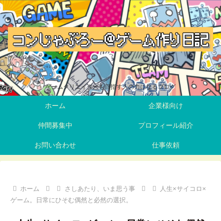
ゲームクリエイターを目指す人の力になるブログ
ホーム
企業様向け
仲間募集中
プロフィール紹介
お問い合わせ
仕事依頼
ホーム
さしあたり、いま思う事
人生×サイコロ×
ゲーム。日常にひそむ偶然と必然の選択。