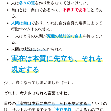
人は
各々の道
を作り出さなくてはいけない。
自由とは、自由であるべく、
不自由である
ことであ
る。
人間は自由
であり、つねに自分自身の選択によって
行動すべきものである。
一人ひとりの人間が
究極の絶対的な自由
を持ってい
る。
人間は
状況によって
作られる。
実在は本質に先立ち、それを
規定する
少し、多くなってしまいました（汗）。
どれも、考えさせられる言葉ですね。
最後の
「実在は本質に先立ち、それを規定する」
というの
は、サルトルの主張である
「実存主義」
によるものです。