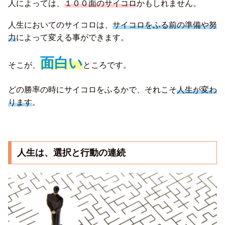
人によっては、
１００面のサイコロ
かもしれません。
人生においてのサイコロは、
サイコロをふる前の準備や努
力
によって変える事ができます。
面白い
そこが、
ところです。
どの勝率の時にサイコロをふるかで、それこそ
人生が変わ
ります
。
人生は、選択と行動の連続