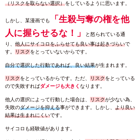
（リスクを取らない選択）
をしているように思います。
「生殺与奪の権を他
しかし、某漫画でも
人に握らせるな！」
と怒られている通
り、
他人にサイコロをふらせても良い事は起きづらい
で
す。
リスク
をとっていないからです。
自分で選択した行動であれば、良い結果
が生まれます。
リスク
をとっているからです。ただ、
リスク
をとっている
ので失敗すれば
ダメージも大きく
なります。
他人の選択によって行動した場合は、
リスク
が少ない為、
失敗の
ダメージを抑える
事ができます。しかし、
より良い
結果は生まれにくい
です。
サイコロも経験値があります。