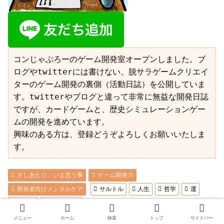
コンじゃぶろーのゲーム開発室オープンしました。ブ
ログやtwitterには書けない、脱サラゲームクリエイ
ターのゲーム開発の裏側（活動日誌）を公開していま
す。twitterやブログと違って非常に無益な開発日誌
ですが、カードゲームと、歴史シミュレーションゲー
ムの開発を進めています。

興味のある方は、登録どうぞよろしくお願いいたしま
す。
さしあたり、いま思う事
ゲーム開発力
開発者向けメンタルケア
サルトル
人生
哲学
運
選択肢
４コマ漫画
メニュー
ホーム
検索
トップ
サイドバー