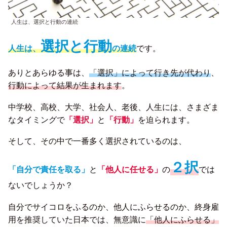
人生は、選択と行動の連続
選択と行動
人生は、
の連続
です。
ありとあらゆる事は、
「選択」によって行き先が代わり
、
行動によって結果が生まれます
。
中学校、高校、大学、社会人、老後、人生には、さまざま
なタイミングで
「選択」
と
「行動」
を迫られます。
そして、その中で一番多く選択されているのは、
２択
「自分で責任を取る」
と
「他人に任せる」
の
では
ないでしょうか？
自分でサイコロをふるのか、他人にふらせるのか、終身雇
用を推奨していた日本では、無意識に
「他人にふらせる」