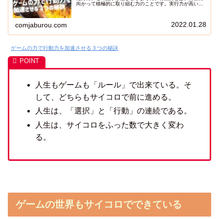
向かって積極的に取り組む力のことです。実行力が高い人
は、状況に応じて迅速に行動し、目標達成に向かって前進
することができます。しかし、多くの人が行動力を身につ
けることに苦労しています。そこで今回は、ゲームを活用
2022.01.28
comjaburou.com
して「即行動脳」を育て、実行力を高める方法を紹介しま
す。ゲームはエンターテイメントの一つでありながら、
様々なスキルを身につけるための効果的な学習ツールとし
ても活用できます。遊び心を持ちつつ、目的意識を持って
行動することで、楽しみながら行動力を向上させることが
ゲームの力で行動力を加速させる３つの秘訣
できるのです。本記事では、ゲームを通して即行動脳を育
てるための3つの方法を紹介します。それぞれの方法を実
践することで、衝動的な心をコントロールし、目的を達成
するための成功習慣を身につけ、一歩目を踏み出す訓練を
行うことができます。ぜひ、これらの方法を活用して、ゲ
ームを通じて実行力を高めてみてください。
人生もゲームも「ルール」で出来ている。そ
して、どちらもサイコロで前に進める。
人生は、「選択」と「行動」の連続である。
人生は、サイコロをふった数で大きく変わ
る。
ゲームの世界もサイコロでできている