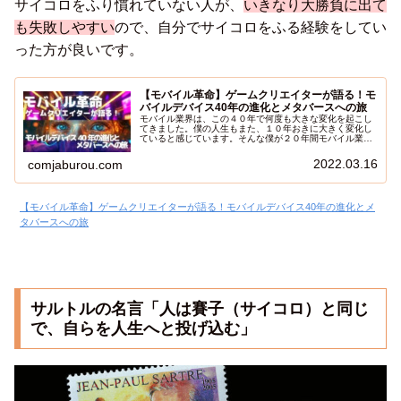
サイコロをふり慣れていない人が、
いきなり大勝負に出て
も失敗しやすい
ので、自分でサイコロをふる経験をしてい
った方が良いです。
【モバイル革命】ゲームクリエイターが語る！モ
バイルデバイス40年の進化とメタバースへの旅
モバイル業界は、この４０年で何度も大きな変化を起こし
てきました。僕の人生もまた、１０年おきに大きく変化し
ていると感じています。そんな僕が２０年間モバイル業界
でゲーム開発をしてきた経験をもとに、モバイルの歴史の
振り返りと、メタバースの未来についてまとめました。こ
2022.03.16
comjaburou.com
れからは、変化の激しい時代です。これまでも変化が激し
かったモバイル業界の歴史を知れば、未来を開く突破口が
見えるかも知れません。
【モバイル革命】ゲームクリエイターが語る！モバイルデバイス40年の進化とメ
タバースへの旅
サルトルの名言「人は賽子（サイコロ）と同じ
で、自らを人生へと投げ込む」