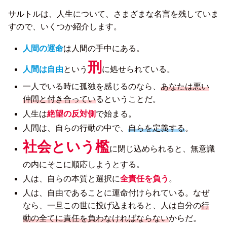
サルトルは、人生について、さまざまな名言を残していま
すので、いくつか紹介します。
人間の運命
は人間の手中にある。
刑
人間は自由
という
に処せられている。
一人でいる時に孤独を感じるのなら、
あなたは悪い
仲間と付き合ってい
るということだ。
人生は
絶望の反対側
で始まる。
人間は、自らの行動の中で、
自らを定義する
。
社会という檻
に閉じ込められると、無意識
の内にそこに順応しようとする。
人は、自らの本質と選択に
全責任を負う
。
人は、自由であることに運命付けられている。なぜ
なら、一旦この世に投げ込まれると、人は自分の
行
動の全てに責任を負わなければならない
からだ。