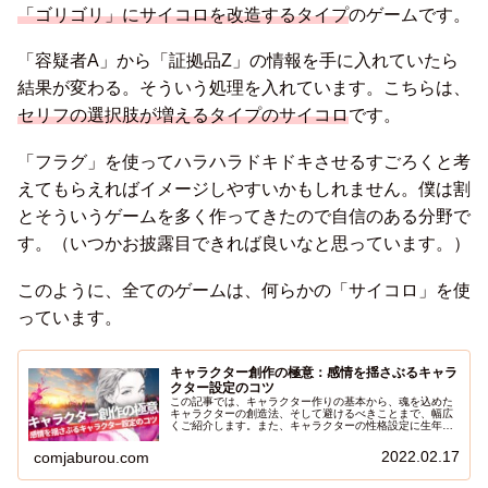
「ゴリゴリ」にサイコロを改造するタイプ
のゲームです。
「容疑者A」から「証拠品Z」の情報を手に入れていたら
結果が変わる。そういう処理を入れています。こちらは、
セリフの選択肢が増えるタイプのサイコロ
です。
「フラグ」を使ってハラハラドキドキさせるすごろくと考
えてもらえればイメージしやすいかもしれません。僕は割
とそういうゲームを多く作ってきたので自信のある分野で
す。（いつかお披露目できれば良いなと思っています。）
このように、全てのゲームは、何らかの「サイコロ」を使
っています。
キャラクター創作の極意：感情を揺さぶるキャラ
クター設定のコツ
この記事では、キャラクター作りの基本から、魂を込めた
キャラクターの創造法、そして避けるべきことまで、幅広
くご紹介します。また、キャラクターの性格設定に生年月
日や姓名判断を用いる方法、キャラクターの弱点やトラウ
マを設定する方法についても詳しく解説します。
2022.02.17
comjaburou.com