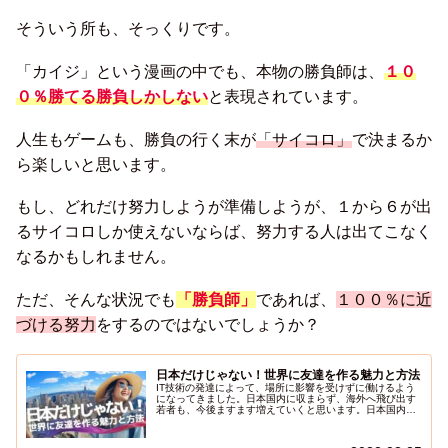
そういう所も、そっくりです。
「カイジ」という漫画の中でも、本物の勝負師は、
１０
０％勝てる勝負しかしない
と表現されています。
人生もゲームも、勝負の行く末が
「サイコロ」
で決まるか
ら楽しいと思います。
もし、どれだけ努力しようが準備しようが、１から６が出
るサイコロしか使えないならば、努力する人は出てこなく
なるかもしれません。
ただ、そんな状況でも
「勝負師」
であれば、
１００％に近
づける努力
をするのではないでしょうか？
日本だけじゃない！世界に友達を作る魅力と方法
IT技術の発達によって、場所に影響を受けずに働けるよう
になってきました。日本国内に収まらず、海外へ飛び出す
若者も、今後ますます増えていくと思います。日本国内に
目を向けすぎると変化が受け入れづらい若者になってしま
う恐れがあります。今日は、少しでも海外へ目を向ける人
が増えるように記事を書きました。